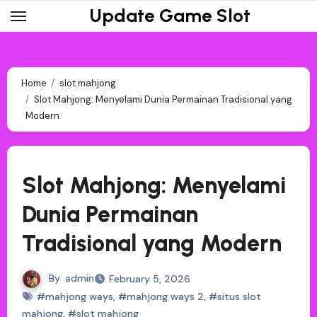
Skip
Update Game Slot
to
content
Home
slot mahjong
Slot Mahjong: Menyelami Dunia Permainan Tradisional yang
Modern
Slot Mahjong: Menyelami
Dunia Permainan
Tradisional yang Modern
By
admin
February 5, 2026
#mahjong ways
,
#mahjong ways 2
,
#situs slot
mahjong
,
#slot mahjong