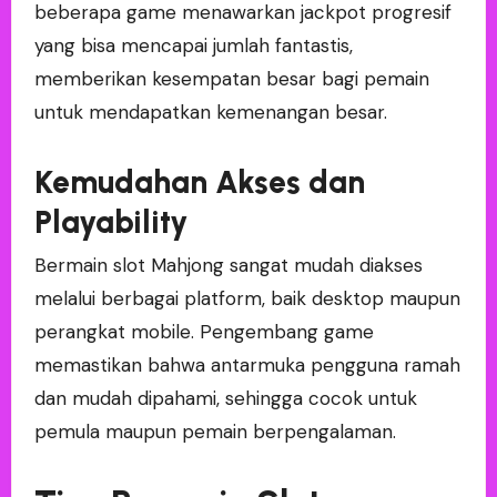
beberapa game menawarkan jackpot progresif
yang bisa mencapai jumlah fantastis,
memberikan kesempatan besar bagi pemain
untuk mendapatkan kemenangan besar.
Kemudahan Akses dan
Playability
Bermain slot Mahjong sangat mudah diakses
melalui berbagai platform, baik desktop maupun
perangkat mobile. Pengembang game
memastikan bahwa antarmuka pengguna ramah
dan mudah dipahami, sehingga cocok untuk
pemula maupun pemain berpengalaman.