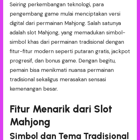
Seiring perkembangan teknologi, para
pengembang game mulai menciptakan versi
digital dari permainan Mahjong. Salah satunya
adalah slot Mahjong, yang memadukan simbol-
simbol khas dari permainan tradisional dengan
fitur-fitur modern seperti putaran gratis, jackpot
progresif, dan bonus game. Dengan begitu,
pemain bisa menikmati nuansa permainan
tradisional sekaligus merasakan sensasi
kemenangan besar.
Fitur Menarik dari Slot
Mahjong
Simbol dan Tema Tradisional