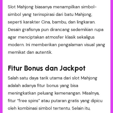
Slot Mahjong biasanya menampilkan simbol-
simbol yang terinspirasi dari batu Mahjong,
seperti karakter Cina, bambu, dan lingkaran.
Desain grafisnya pun dirancang sedemikian rupa
agar menciptakan atmosfer klasik sekaligus
modern. Ini memberikan pengalaman visual yang
memikat dan autentik.
Fitur Bonus dan Jackpot
Salah satu daya tarik utama dari slot Mahjong
adalah adanya fitur bonus yang bisa
meningkatkan peluang kemenangan. Misalnya,
fitur “free spins” atau putaran gratis yang dipicu
oleh kombinasi simbol tertentu. Selain itu,