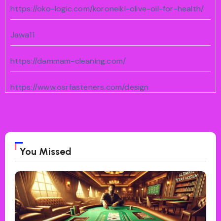
https://oko-logic.com/koroneiki-olive-oil-for-health/
Jawa11
https://dammam-cleaning.com/
https://www.osrfasteners.com/design
jawa11
https://sunshineregionaaca.org/
You Missed
bento11