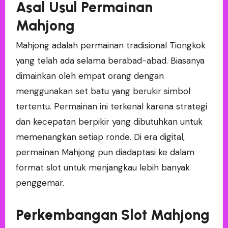
Asal Usul Permainan
Mahjong
Mahjong adalah permainan tradisional Tiongkok
yang telah ada selama berabad-abad. Biasanya
dimainkan oleh empat orang dengan
menggunakan set batu yang berukir simbol
tertentu. Permainan ini terkenal karena strategi
dan kecepatan berpikir yang dibutuhkan untuk
memenangkan setiap ronde. Di era digital,
permainan Mahjong pun diadaptasi ke dalam
format slot untuk menjangkau lebih banyak
penggemar.
Perkembangan Slot Mahjong