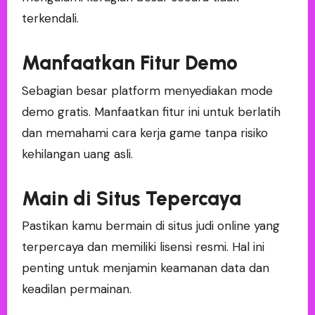
terkendali.
Manfaatkan Fitur Demo
Sebagian besar platform menyediakan mode
demo gratis. Manfaatkan fitur ini untuk berlatih
dan memahami cara kerja game tanpa risiko
kehilangan uang asli.
Main di Situs Tepercaya
Pastikan kamu bermain di situs judi online yang
terpercaya dan memiliki lisensi resmi. Hal ini
penting untuk menjamin keamanan data dan
keadilan permainan.