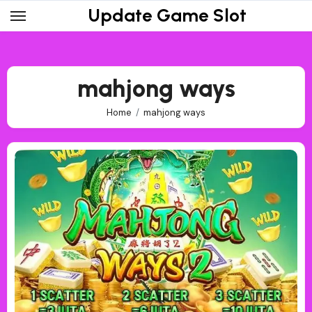
Skip
Update Game Slot
to
content
mahjong ways
Home
mahjong ways