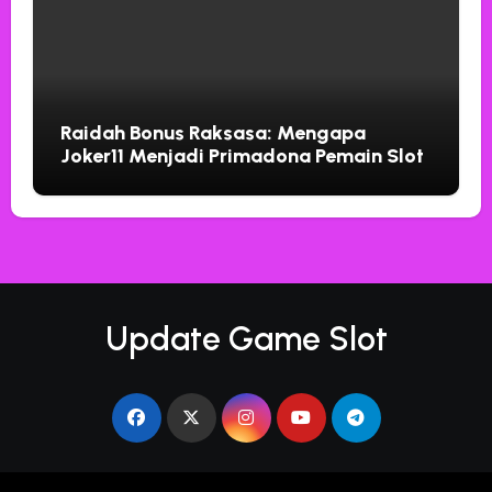
Raidah Bonus Raksasa: Mengapa
Joker11 Menjadi Primadona Pemain Slot
Update Game Slot