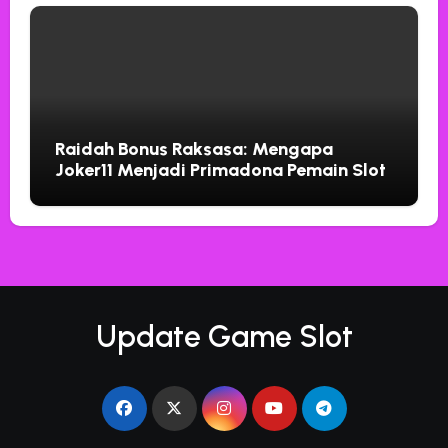
Raidah Bonus Raksasa: Mengapa
Joker11 Menjadi Primadona Pemain Slot
Update Game Slot