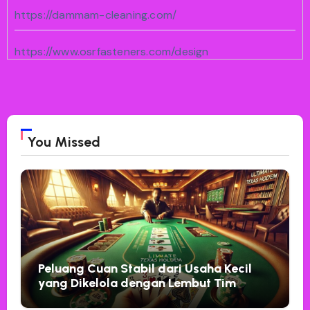
https://dammam-cleaning.com/
https://www.osrfasteners.com/design
jawa11
https://sunshineregionaaca.org/
You Missed
bento11
Peluang Cuan Stabil dari Usaha Kecil
yang Dikelola dengan Lembut Tim
Ruang Usaha Santun 10 Mei 2026