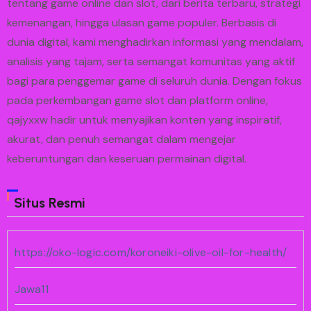
tentang game online dan slot, dari berita terbaru, strategi
kemenangan, hingga ulasan game populer. Berbasis di
dunia digital, kami menghadirkan informasi yang mendalam,
analisis yang tajam, serta semangat komunitas yang aktif
bagi para penggemar game di seluruh dunia. Dengan fokus
pada perkembangan game slot dan platform online,
qajyxxw hadir untuk menyajikan konten yang inspiratif,
akurat, dan penuh semangat dalam mengejar
keberuntungan dan keseruan permainan digital.
Situs Resmi
https://oko-logic.com/koroneiki-olive-oil-for-health/
Jawa11