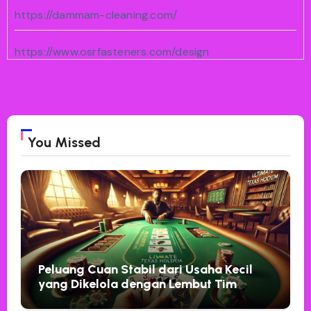
https://dammam-cleaning.com/
https://www.osrfasteners.com/design
jawa11
https://sunshineregionaaca.org/
You Missed
bento11
Peluang Cuan Stabil dari Usaha Kecil
yang Dikelola dengan Lembut Tim
Ruang Usaha Santun 10 Mei 2026