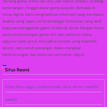
tentang game online dan slot, dari berita terbaru, strategi
kemenangan, hingga ulasan game populer. Berbasis di
dunia digital, kami menghadirkan informasi yang mendalam,
analisis yang tajam, serta semangat komunitas yang aktif
bagi para penggemar game di seluruh dunia. Dengan fokus
pada perkembangan game slot dan platform online,
qajyxxw hadir untuk menyajikan konten yang inspiratif,
akurat, dan penuh semangat dalam mengejar
keberuntungan dan keseruan permainan digital.
Situs Resmi
https://oko-logic.com/koroneiki-olive-oil-for-health/
Jawa11