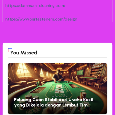
https://dammam-cleaning.com/
https://www.osrfasteners.com/design
jawa11
https://sunshineregionaaca.org/
You Missed
bento11
Peluang Cuan Stabil dari Usaha Kecil
yang Dikelola dengan Lembut Tim
Ruang Usaha Santun 10 Mei 2026