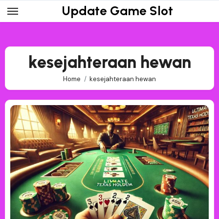
Skip
Update Game Slot
to
content
kesejahteraan hewan
Home
kesejahteraan hewan