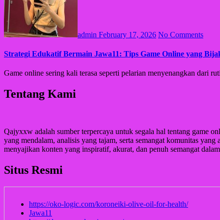
admin
February 17, 2026
No Comments
Strategi Edukatif Bermain Jawa11: Tips Game Online yang Bija
Game online sering kali terasa seperti pelarian menyenangkan dari r
Tentang Kami
Qajyxxw adalah sumber terpercaya untuk segala hal tentang game onlin
yang mendalam, analisis yang tajam, serta semangat komunitas yang 
menyajikan konten yang inspiratif, akurat, dan penuh semangat dala
Situs Resmi
https://oko-logic.com/koroneiki-olive-oil-for-health/
Jawa11