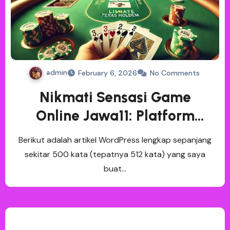
admin
February 6, 2026
No Comments
Nikmati Sensasi Game
Online Jawa11: Platform
Terpercaya untuk
Berikut adalah artikel WordPress lengkap sepanjang
Pengalaman Bermain
sekitar 500 kata (tepatnya 512 kata) yang saya
Nyaman
buat…