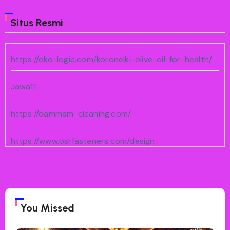
Situs Resmi
https://oko-logic.com/koroneiki-olive-oil-for-health/
Jawa11
https://dammam-cleaning.com/
https://www.osrfasteners.com/design
jawa11
https://sunshineregionaaca.org/
You Missed
bento11