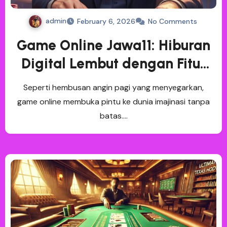
admin
February 6, 2026
No Comments
Game Online Jawa11: Hiburan
Digital Lembut dengan Fitur
Canggih dan Komunitas
Seperti hembusan angin pagi yang menyegarkan,
Hangat
game online membuka pintu ke dunia imajinasi tanpa
batas.…