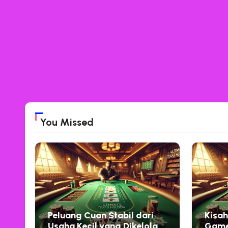
You Missed
Peluang Cuan Stabil dari
Kisa
Usaha Kecil yang Dikelola
Game