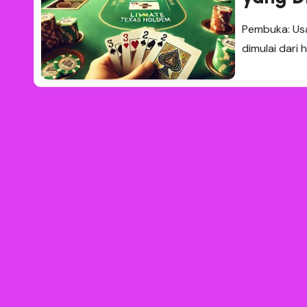
Ruang 
Pembuka: Usa
dimulai dari 