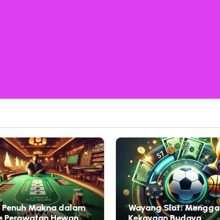
h Penuh Makna dalam
Wayang Slot: Menggal
 Perawatan Hewan
Kekayaan Budaya