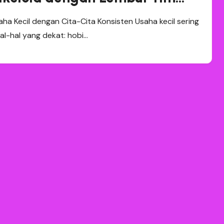
Usaha Santun 10 Mei 2026
ha Kecil dengan Cita-Cita Konsisten Usaha kecil sering
hal-hal yang dekat: hobi…